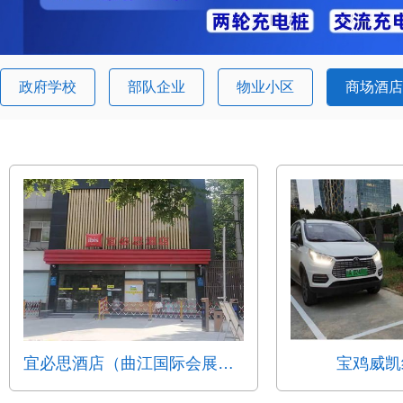
政府学校
部队企业
物业小区
商场酒店
宜必思酒店（曲江国际会展中心...
宝鸡威凯